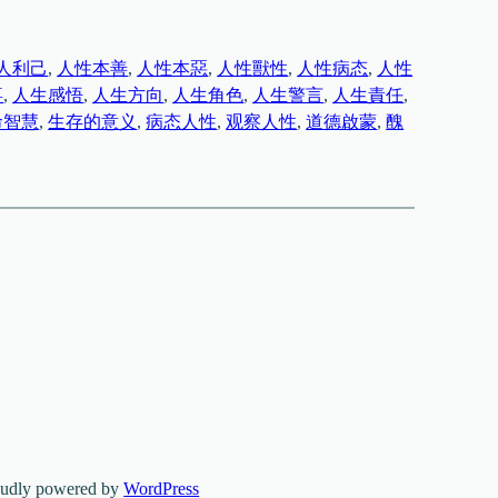
人利己
, 
人性本善
, 
人性本惡
, 
人性獸性
, 
人性病态
, 
人性
喜
, 
人生感悟
, 
人生方向
, 
人生角色
, 
人生警言
, 
人生責任
, 
命智慧
, 
生存的意义
, 
病态人性
, 
观察人性
, 
道德啟蒙
, 
醜
oudly powered by
WordPress