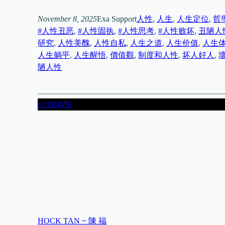
November 8, 2025
Exa Support
人性
, 
人生
, 
人生定位
, 
哲
#人性丑恶
, 
#人性固执
, 
#人性思考
, 
#人性败坏
, 
丑陋人
研究
, 
人性美醜
, 
人性自私
, 
人生之道
, 
人生价值
, 
人生
人生躺平
, 
人生醒悟
, 
價值觀
, 
制度和人性
, 
坏人好人
, 
陋人性
👉HOME
HOCK TAN ~ 陳 福