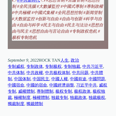
👉
#中共新時代
👈
#思想管制 #言論管制 #思想控
制 #全民洗腦 #大數據監控 #中國式專制 #專制政權
#中共極權 #中國式集權 #全民思想控制 #新闻管制
#大数据监控 #创新与自由 #自由与创新 #科学与自
由 #自由与科学 #民主与自由 #民主与法治 #思想自
由与民主 #思想自由与言论自由 #专制政权危机 #
极权专制危机
September 9, 2022
HOCK TAN
人生
, 
政治
专制威权
, 
专制政体
, 
专制极权
, 
专制独裁
, 
中共习近平
, 
中共体制
, 
中共政權
, 
中共极权体制
, 
中共问题
, 
中共體
制
, 
中国体制
, 
中国民主
, 
中國人權
, 
中國前途
, 
中國問題
, 
中國宿命
, 
中國的宿命
, 
中國經濟崩盤
, 
习近平中共
, 
威权
专制
, 
威權體制
, 
專制體制
, 
极权专制
, 
极权政体
, 
极权独
裁
, 
極權制度
, 
極權體制
, 
独裁专制
, 
独裁政体
, 
独裁极权
, 
獨裁制度
, 
獨裁體制