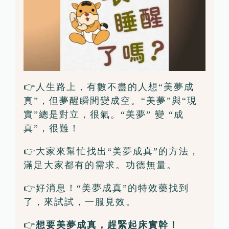
👉人生路上，有數不盡的人想“美夢成
真”，但夢醒瞬間變成空。“美夢”與“現
實”總是對立，很氣。“美夢” 變 “成
真”，很難！
👉大家來幫忙找出“美夢成真”的方法，
滿足大家都有的需求。功德無量。
👉好消息！“美夢成真”的特效藥找到
了，來試試，一服見效。
👉
想要美夢成真，趕緊起床實幹！