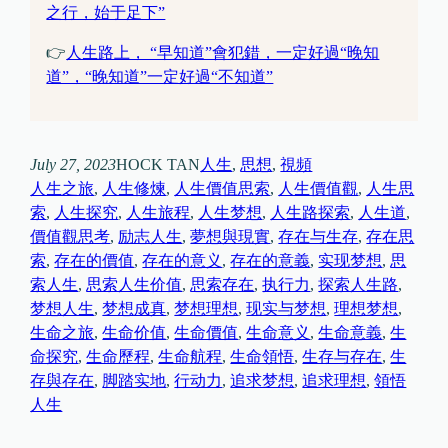
之行，始于足下”
👉
人生路上， “早知道”會犯錯，一定好過“晚知
道”，“晚知道”一定好過“不知道”
July 27, 2023
HOCK TAN
人生
, 
思想
, 
視頻
人生之旅
, 
人生修煉
, 
人生價值思索
, 
人生價值觀
, 
人生思
索
, 
人生探究
, 
人生旅程
, 
人生梦想
, 
人生路探索
, 
人生道
, 
價值觀思考
, 
励志人生
, 
夢想與現實
, 
存在与生存
, 
存在思
索
, 
存在的價值
, 
存在的意义
, 
存在的意義
, 
实现梦想
, 
思
索人生
, 
思索人生价值
, 
思索存在
, 
执行力
, 
探索人生路
, 
梦想人生
, 
梦想成真
, 
梦想理想
, 
现实与梦想
, 
理想梦想
, 
生命之旅
, 
生命价值
, 
生命價值
, 
生命意义
, 
生命意義
, 
生
命探究
, 
生命歷程
, 
生命航程
, 
生命領悟
, 
生存与存在
, 
生
存與存在
, 
脚踏实地
, 
行动力
, 
追求梦想
, 
追求理想
, 
領悟
人生