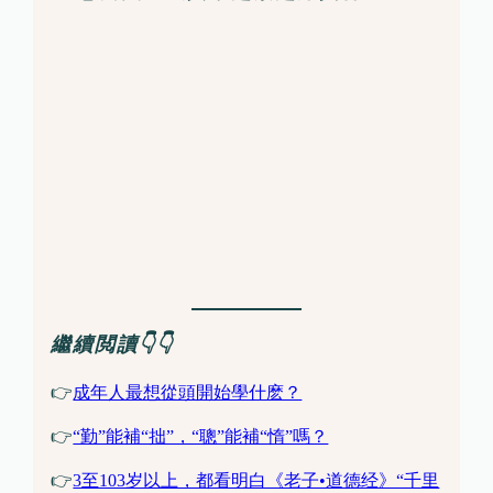
繼續閲讀👇👇
👉
成年人最想從頭開始學什麽？
👉
“勤”能補“拙”，“聰”能補“惰”嗎？
👉
3至103岁以上，都看明白《老子•道德经》“千里