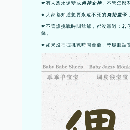
☛有人想永遠變成
男神女神
，不管怎麼
☛大家都知道想要永遠不死的
秦始皇帝
☛不管誰挑戰時間爺爺，都沒贏過；若
錄。
☛如果沒把握挑戰時間爺爺，乾脆聽話當