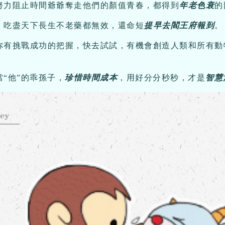
努力阻止時間爺爺奪走他們的顏值青春，都得到
年老色衰
的
，吃盡天下長生不老藥都無效，還命短
提早去閻王府報到
。
你有挑戰成功的把握，快去試試，有機會創造人類和所有動
“他”的乖孫子，
珍惜時間成本
，用好分分秒秒，才是
智慧