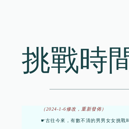
Skip
to
content
挑戰時
（2024-1-6修改，重新發佈）
☛古往今來，有數不清的男男女女挑戰