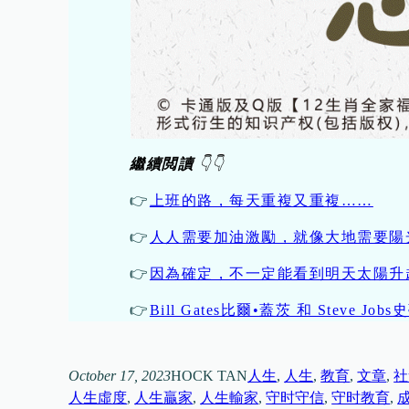
繼續閲讀
👇👇
👉
上班的路，每天重複又重複……
👉
人人需要加油激勵，就像大地需要陽
👉
因為確定，不一定能看到明天太陽升
👉
Bill Gates比爾•蓋茨 和 Ste
October 17, 2023
HOCK TAN
人生
, 
人生
, 
教育
, 
文章
, 
社
人生虛度
, 
人生贏家
, 
人生輸家
, 
守时守信
, 
守时教育
, 