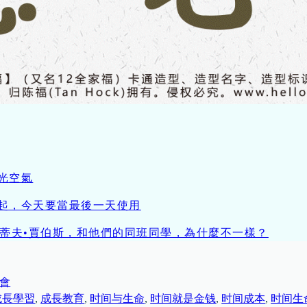
光空氣
起，今天要當最後一天使用
ve Jobs史蒂夫•賈伯斯，和他們的同班同學，為什麼不一樣？
會
成長學習
, 
成長教育
, 
时间与生命
, 
时间就是金钱
, 
时间成本
, 
时间生