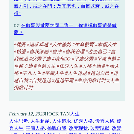
氣方剛，戒之在鬥；及其老也，血氣既衰，戒之在
得”
👉
在做事與做夢之間二選一，你選擇做事還是做
夢？
#
优秀 #追求卓越 #人生修炼 #生命教育 #幸福人生
#精进 #自我激励 #自律 #自我管理
#
改变自己 #自
我改造 #优秀平庸 #情商EQ #平庸优秀 #平庸卓越 #
卓越平庸 #卓越人生 #优秀人生 #人格平庸 #平庸人
格 #平凡人生 #平庸人生 #人生超越 #超越自己 #超
越自我 #自我超越 #超越平庸 #生命倒数计时 #人生
倒数计时
February 12, 2023
HOCK TAN
人生
人生思考
, 
人生超越
, 
人生追求
, 
优秀人格
, 
優秀人格
, 
優
秀人生
, 
平庸人格
, 
挑戰自我
, 
改变现状
, 
改變現狀
, 
改變