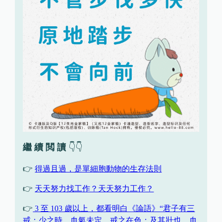
繼 續 閲 讀
👇👇
👉
得過且過，是單細胞動物的生存法則
👉
天天努力找工作？天天努力工作？
👉
3 至 103 歲以上，都看明白《論語》“君子有三
戒：少之時，血氣未定，戒之在色；及其壯也，血