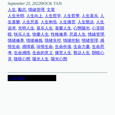
September 25, 2022
HOCK TAN
人生
, 
勵志
, 
情緒管理
, 
文章
人生光明
, 
人生向上
, 
人生哲学
, 
人生哲學
, 
人生喜乐
, 
人
生喜樂
, 
人生悲喜
, 
人生抱负
, 
人生痛苦
, 
人生豁达
, 
人生
追求
, 
光明人生
, 
喜乐人生
, 
喜樂人生
, 
心態陽光
, 
心灵阴
暗
, 
快乐人生
, 
快樂人生
, 
性格修养
, 
悲喜人生
, 
情緒管理
, 
情绪修养
, 
情绪修炼
, 
情绪失控
, 
情绪控制
, 
情绪管理
, 
感
悟生命
, 
感情观
, 
珍惜生命
, 
生命价值
, 
生命力量
, 
生命思
考
, 
生命感悟
, 
生命的意义
, 
痛苦人生
, 
豁达人生
, 
阴暗心
灵
, 
陰暗心態
, 
陽光人生
, 
陽光心態
👉HOME