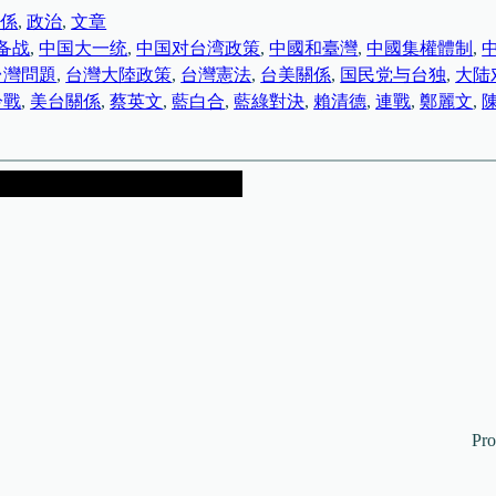
關係
, 
政治
, 
文章
备战
, 
中国大一统
, 
中国对台湾政策
, 
中國和臺灣
, 
中國集權體制
, 
台灣問題
, 
台灣大陸政策
, 
台灣憲法
, 
台美關係
, 
国民党与台独
, 
大陆
冷戰
, 
美台關係
, 
蔡英文
, 
藍白合
, 
藍綠對決
, 
賴清德
, 
連戰
, 
鄭麗文
, 
Pr