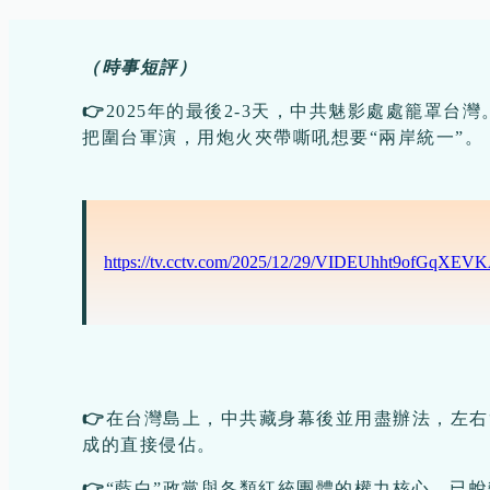
（時事短評）
👉
2025年的最後2-3天，中共魅影處處籠罩
把圍台軍演，用炮火夾帶嘶吼想要“兩岸統一”。
https://tv.cctv.com/2025/12/29/VIDEUhht9ofGqXE
👉
在台灣島上，中共藏身幕後並用盡辦法，左右
成的直接侵佔。
👉
“藍白”政黨與各類紅統團體的權力核心，已