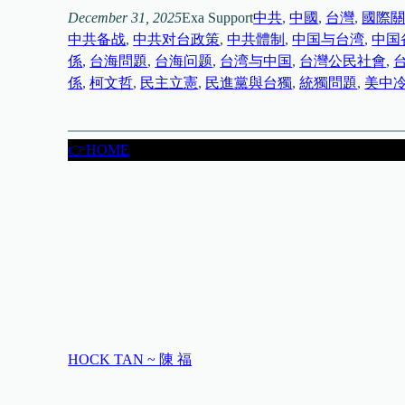
December 31, 2025
Exa Support
中共
, 
中國
, 
台灣
, 
國際
中共备战
, 
中共对台政策
, 
中共體制
, 
中国与台湾
, 
中国
係
, 
台海問題
, 
台海问题
, 
台湾与中国
, 
台灣公民社會
, 
係
, 
柯文哲
, 
民主立憲
, 
民進黨與台獨
, 
統獨問題
, 
美中
👉HOME
HOCK TAN ~ 陳 福