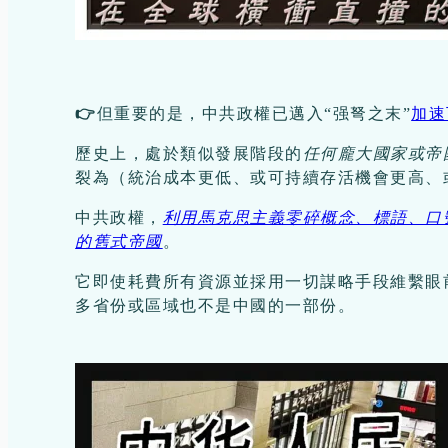
👉
但重要的是，中共政權已邁入“强弩之末”
加速
歷史上，處於類似發展階段的
任何龐大國家或帝
裂為（統治成本更低、或可持續存活機會更高、
中共政權，
利用馬克思主義零碎概念、標語、口
的舊式帝國
。
它即使耗費所有資源並採用一切謀略手段維繫眼
多省份或區域也不是中國的一部份。