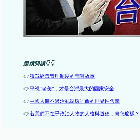
繼續閲讀👇👇
👉
獨裁經營管理制度的荒誕故事
👉
平視“老美”，才是台灣最大的國家安全
👉
中國人躲不過治亂循環宿命的世界性含義
👉
若我們不在乎政治人物的人格與道德，會怎麽樣？