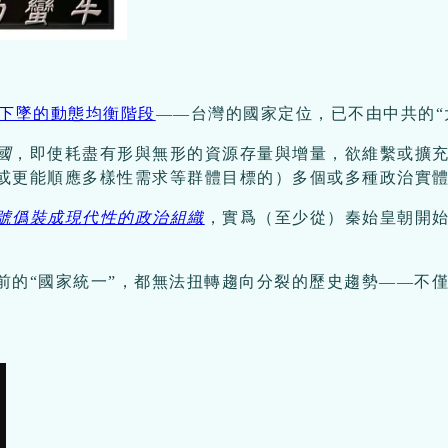
下墜的動態均衡階段
——台灣的國家定位，已不由中共的“
國
，即使耗盡有形與無形的資源存量與增量，欲維繫或擴充其
或更能順應多樣性需求等群體目標的）多個或多種政治實
號僞裝成現代性的政治組織
，實爲（至少從）秦始皇朝開始至
前的“國家統一”，都無法扭轉趨向分裂的歷史趨勢——不