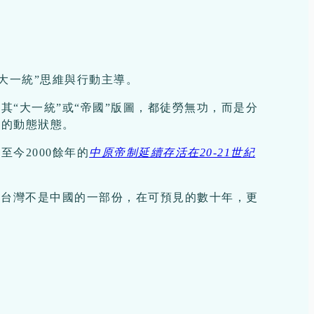
大一統”思維與行動主導。
“大一統”或“帝國”版圖，都徒勞無功，而是分
體的動態狀態。
今2000餘年的
中原帝制延續存活在20-21世紀
僅台灣不是中國的一部份，在可預見的數十年，更