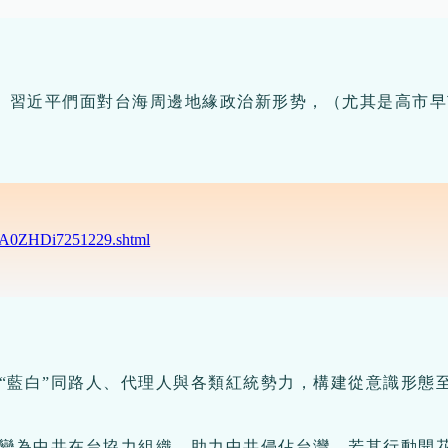
台灣。習近平們面對台海周邊地緣政治新形势，（尤其是高
VKA0ZHDi7251229.shtml
“藍白”同路人、代理人與各類紅統勢力，構建從意識形態
蛻變為中共在台協力組織，助力中共侵佔台灣。若其行動開