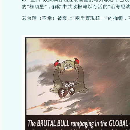
的“橋頭堡”，解除中共政權賴以存活的“沿海經
若台灣（不幸）被套上“兩岸實現統一”的枷鎖