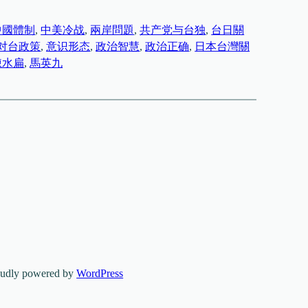
中國體制
, 
中美冷战
, 
兩岸問題
, 
共产党与台独
, 
台日關
对台政策
, 
意识形态
, 
政治智慧
, 
政治正确
, 
日本台灣關
陳水扁
, 
馬英九
oudly powered by
WordPress