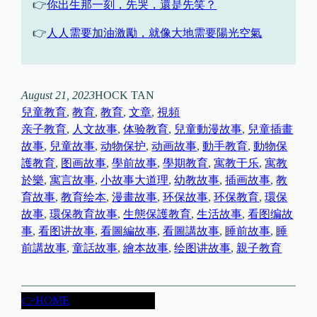
👉
你出生那一刻，先哭，還是先笑？
👉
人人需要加油激勵，就像大地需要陽光空氣
August 21, 2023
HOCK TAN
兒童教育
, 
教育
, 
教育
, 
文章
, 
視頻
亲子教育
, 
人文故事
, 
体验教育
, 
兒童動漫故事
, 
兒童插畫
故事
, 
兒童故事
, 
动物保护
, 
动画故事
, 
動手教育
, 
動物保
護教育
, 
图画故事
, 
學前故事
, 
學期教育
, 
寓教于乐
, 
寓教
於樂
, 
寓言故事
, 
小故事大道理
, 
幼教故事
, 
插画故事
, 
教
育故事
, 
教育绘本
, 
漫畫故事
, 
环保故事
, 
环保教育
, 
環保
故事
, 
環保教育故事
, 
生態保護教育
, 
生活故事
, 
看图编故
事
, 
看图讲故事
, 
看圖編故事
, 
看圖講故事
, 
睡前故事
, 
睡
前講故事
, 
童話故事
, 
繪本故事
, 
绘图讲故事
, 
親子教育
👉HOME