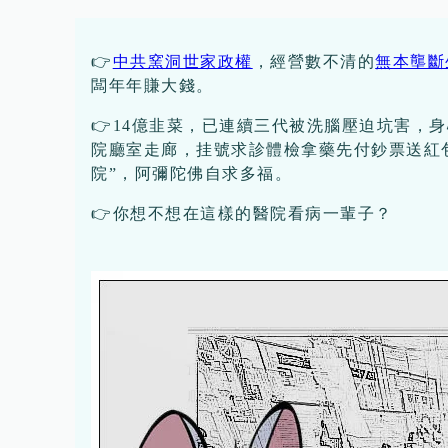
👉
中共窯洞世家政權
，經營數不清的
無本壟斷
闆年年賺大錢。
👉14億韭菜，已連續三代被洗腦壓迫坑害，
院廳室走廊，挂號求診體檢拿藥先付鈔票送紅
院”，阿彌陀佛自求多福。
👉你想不想在這樣的醫院看病一輩子？