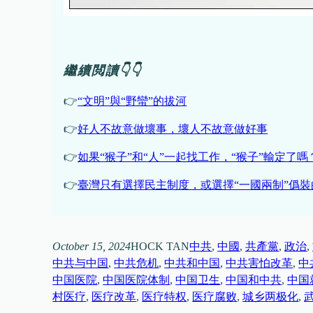
繼續閲讀👇👇
👉
“文明”與“野蠻”的拔河
👉
好人不故意做壞事，壞人不故意做好事
👉
如果“猴子”和“人”一起找工作，“猴子”輸定了嗎
👉
臺灣只有選擇民主制度，或選擇“一國兩制”僞
October 15, 2024
HOCK TAN
中共
, 
中國
, 
共產黨
, 
政治
, 
中共与中国
, 
中共危机
, 
中共和中国
, 
中共害怕改革
, 
中
中国医院
, 
中国医院体制
, 
中国卫生
, 
中国和中共
, 
中国
村医疗
, 
医疗改革
, 
医疗特权
, 
医疗腐败
, 
城乡两极化
, 