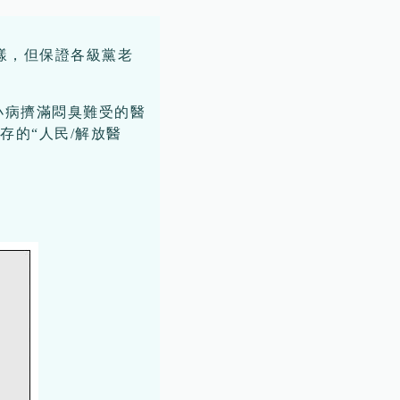
樣，但保證各級黨老
小病擠滿悶臭難受的醫
的“人民/解放醫