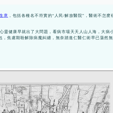
生意
，包括各種名不符實的“人民/解放醫院”，醫術不怎麽
身心靈健康早就出了大問題，看病市場天天人山人海，大病
包，焦慮期盼解除病魔糾纏，無奈踏進仁醫仁術早已蕩然無存