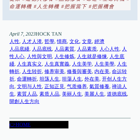
命運轉機
#
人生轉機
#
把握當下
#
把握機會
April 7, 2023
HOCK TAN
人性
, 
人才人渣
, 
哲學
, 
情商
, 
文化
, 
文章
, 
經濟
人品底綫
, 
人品底线
, 
人品素質
, 
人品素质
, 
人心人性
, 
人
性人心
, 
人性與文明
, 
人生修炼
, 
人生就是修煉
, 
人生底
綫
, 
人生真实义
, 
人生真實義
, 
人生美学
, 
人生美學
, 
人生
轉折
, 
人生转折
, 
修养审美
, 
修養與審美
, 
内在美
, 
命运转
折
, 
命運轉折
, 
坦荡人生
, 
坦蕩人生
, 
外在美
, 
开创人生方
向
, 
文明与人性
, 
正知正見
, 
气质修养
, 
氣質修養
, 
禅说人
生
, 
素質人品
, 
素质人品
, 
美丽人生
, 
美麗人生
, 
道德底线
, 
開創人生方向
👉HOME