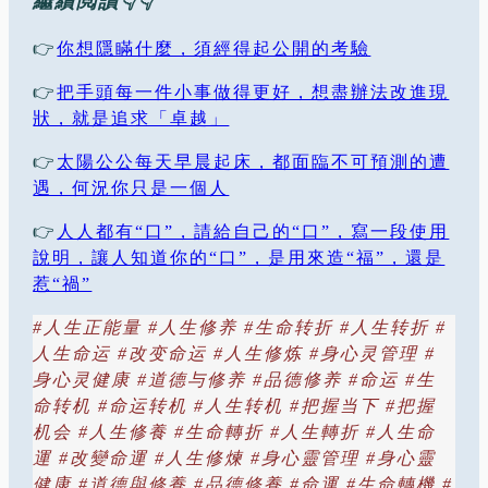
繼續閲讀👇👇
👉
你想隱瞞什麼，須經得起公開的考驗
👉
把手頭每一件小事做得更好，想盡辦法改進現
狀，就是追求「卓越」
👉
太陽公公每天早晨起床，都面臨不可預測的遭
遇，何況你只是一個人
👉
人人都有“口”，請給自己的“口”，寫一段使用
說明，讓人知道你的“口”，是用來造“福”，還是
惹“禍”
#
人生正能量
#
人生修养
#
生命转折
#
人生转折
#
人生命运
#
改变命运
#
人生修炼
#
身心灵管理
#
身心灵健康
#
道德与修养
#
品德修养
#
命运
#
生
命转机
#
命运转机
#
人生转机
#
把握当下
#
把握
机会
#
人生修養
#
生命轉折
#
人生轉折
#
人生命
運
#
改變命運
#
人生修煉
#
身心靈管理
#
身心靈
健康
#
道德與修養
#
品德修養
#
命運
#
生命轉機
#