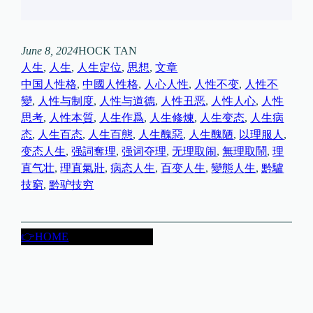
June 8, 2024
HOCK TAN
人生
, 
人生
, 
人生定位
, 
思想
, 
文章
中国人性格
, 
中國人性格
, 
人心人性
, 
人性不变
, 
人性不
變
, 
人性与制度
, 
人性与道德
, 
人性丑恶
, 
人性人心
, 
人性
思考
, 
人性本質
, 
人生作爲
, 
人生修煉
, 
人生变态
, 
人生病
态
, 
人生百态
, 
人生百態
, 
人生醜惡
, 
人生醜陋
, 
以理服人
, 
变态人生
, 
强詞奪理
, 
强词夺理
, 
无理取闹
, 
無理取鬧
, 
理
直气壮
, 
理直氣壯
, 
病态人生
, 
百变人生
, 
變態人生
, 
黔驢
技窮
, 
黔驴技穷
👉HOME