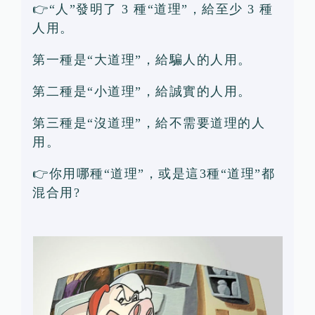
👉“人”發明了 3 種“道理”，給至少 3 種
人用。
第一種是“大道理”，給騙人的人用。
第二種是“小道理”，給誠實的人用。
第三種是“沒道理”，給不需要道理的人
用。
👉你用哪種“道理”，或是這3種“道理”都
混合用?