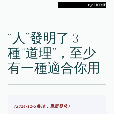
Skip
👉 HOME
to
content
“人”發明了 3
種“道理”，至少
有一種適合你用
（2024-12-5修改，重新發佈）