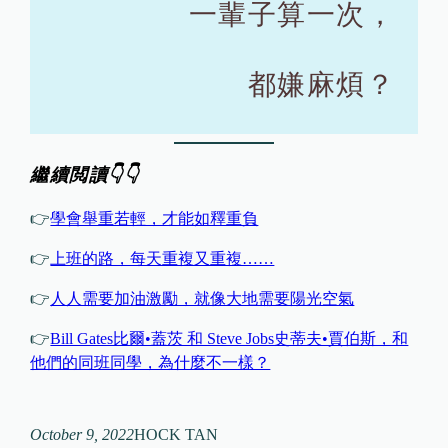
一輩子算一次，
都嫌麻煩？
繼續閲讀👇👇
👉
學會舉重若輕，才能如釋重負
👉
上班的路，每天重複又重複……
👉
人人需要加油激勵，就像大地需要陽光空氣
👉
Bill Gates比爾•蓋茨 和 Steve Jobs史蒂夫•賈伯斯，和
他們的同班同學，為什麼不一樣？
October 9, 2022
HOCK TAN