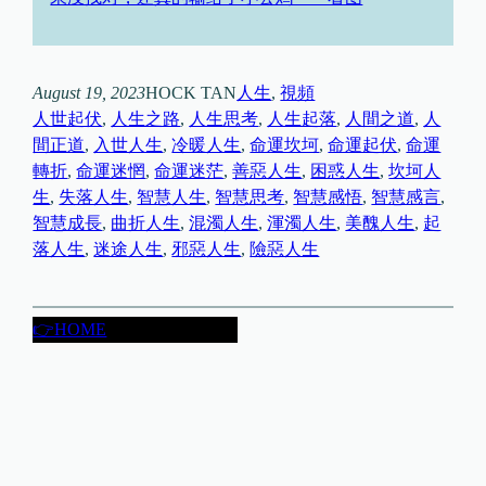
August 19, 2023
HOCK TAN
人生
, 
視頻
人世起伏
, 
人生之路
, 
人生思考
, 
人生起落
, 
人間之道
, 
人
間正道
, 
入世人生
, 
冷暖人生
, 
命運坎坷
, 
命運起伏
, 
命運
轉折
, 
命運迷惘
, 
命運迷茫
, 
善惡人生
, 
困惑人生
, 
坎坷人
生
, 
失落人生
, 
智慧人生
, 
智慧思考
, 
智慧感悟
, 
智慧感言
, 
智慧成長
, 
曲折人生
, 
混濁人生
, 
渾濁人生
, 
美醜人生
, 
起
落人生
, 
迷途人生
, 
邪惡人生
, 
險惡人生
👉HOME