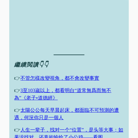
繼續閲讀👇👇
👉
不管怎樣改變視角，都不會改變事實
👉
3至103嵗以上，都看明白“道常無爲而無不
為”《老子•道德經》
👉
太陽公公每天早晨起床，都面臨不可預測的遭
遇，何況你只是一個人
👉
人生一辈子，找对一个“位置”，是头等大事；如
果没找对，还真的输给了小公鸡——看图