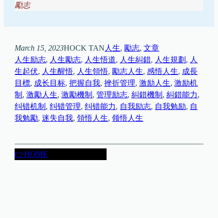
勵志
March 15, 2023
HOCK TAN
人生
, 
勵志
, 
文章
人生励志
, 
人生勵志
, 
人生悟道
, 
人生糾錯
, 
人生規劃
, 
人
生起伏
, 
人生醒悟
, 
人生領悟
, 
勵志人生
, 
感悟人生
, 
成長
目標
, 
成长目标
, 
把握自我
, 
挫折管理
, 
激励人生
, 
激励机
制
, 
激勵人生
, 
激勵機制
, 
管理励志
, 
糾錯機制
, 
糾錯能力
, 
纠错机制
, 
纠错管理
, 
纠错能力
, 
自我励志
, 
自我勉励
, 
自
我勉勵
, 
迷失自我
, 
領悟人生
, 
领悟人生
👉HOME