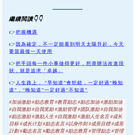
繼續閲讀👇👇
👉
把握機遇
👉
因為確定，不一定能看到明天太陽升起，今天
要當最後一天使用
👉
把手頭每一件小事做得更好，想盡辦法改進現
狀，就是追求「卓越」
👉
人生路上， “早知道”會犯錯，一定好過“晚知
道”，“晚知道”一定好過“不知道”
#
加油激励 #励志教育 #教育励志 #励志加油 #激励加油
#自我激励 #自我奖励 #激励管理 #团队激励 #自我加油
#励志激励 #激励人生 #自我激励 #激励人生名言
#
成长
目标 #成长计划 #励志名言 #以身作则 #成長目標 #成長
計劃 #勵志名言 #勵志教育 #励志教育 #管理励志 #管理