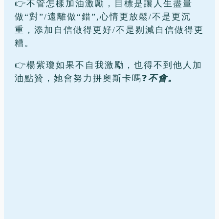
👉不管怎樣加油激勵，目標是讓人生盡量
做“對”/遠離做“錯”,心情更放鬆/不是更沉
重，添加自信做得更好/不是剔減自信做得更
糟。
👉楊紫瓊如果不自我激勵，也得不到他人加
油點贊，她會努力拼奧斯卡嗎❓
不會。