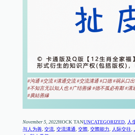
#
沟通 #交流 #溝通交流 #交流溝通 #口德 #祸从
#不知言无以知人也 #广结善缘 #德不孤必有鄰
#
溝
#廣結善緣
November 5, 2022
HOCK TAN
UNCATEGORIZED
, 
人
与人为善
, 
交流
, 
交流溝通
, 
交際
, 
交際能力
, 
人际交往
, 