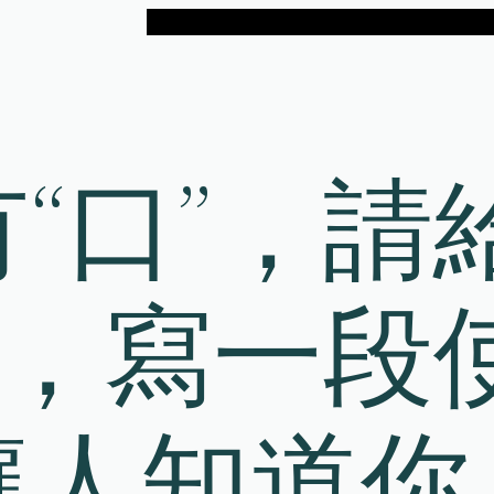
“口”，請
”，寫一段
讓人知道你