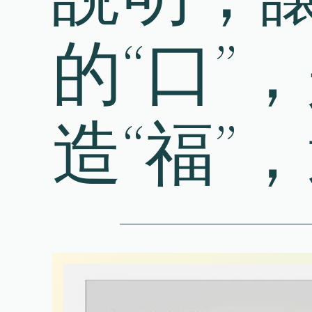
的“口”
造“福”