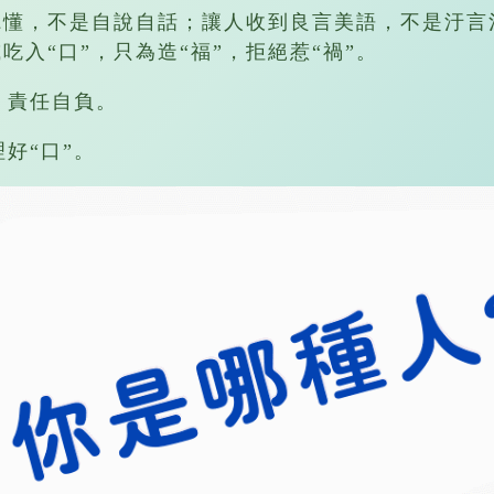
人聽懂，不是自說自話；讓人收到良言美語，不是汙言
吃入“口”，只為造“福”，拒絕惹“禍”。
”，責任自負。
好“口”。