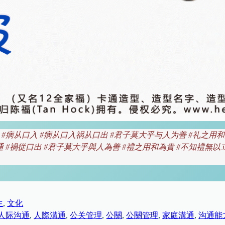
口出 #病从口入 #病从口入祸从口出 #君子莫大乎与人为善 #礼之用
通 #禍從口出 #君子莫大乎與人為善 #禮之用和為貴 #不知禮無以
生
, 
文化
人际沟通
, 
人際溝通
, 
公关管理
, 
公關
, 
公關管理
, 
家庭溝通
, 
沟通能