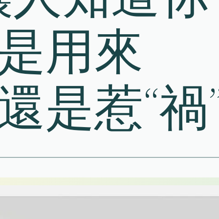
，是用來
，還是惹“禍