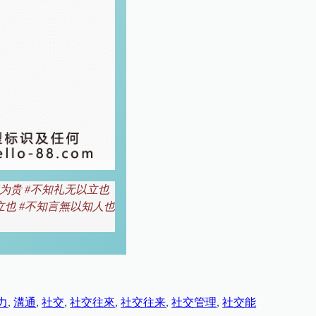
和为贵 #不知礼无以立也
立也 #不知言無以知人也
力
, 
溝通
, 
社交
, 
社交往來
, 
社交往来
, 
社交管理
, 
社交能