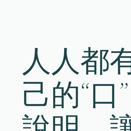
Skip
to
content
人人都有
己的“口
說明，