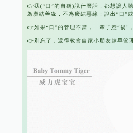
👉我(“口”的自稱)說什麼話，都想讓
為廣結善緣，不為廣結惡緣；說出“口”或
👉如果“口”的管理不當，一輩子惹“禍
👉別忘了，還得教會自家小朋友趁早管理