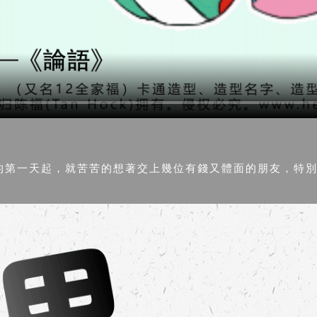
張的第一天起，就苦苦的想著交上幾位有錢又體面的朋友，特