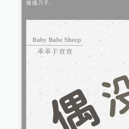
後捅刀子。