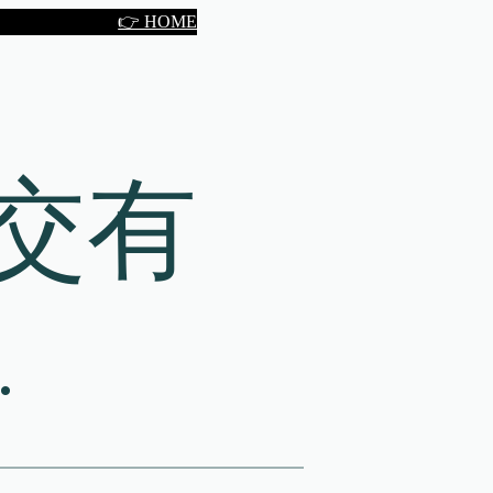
👉 HOME
交有
…