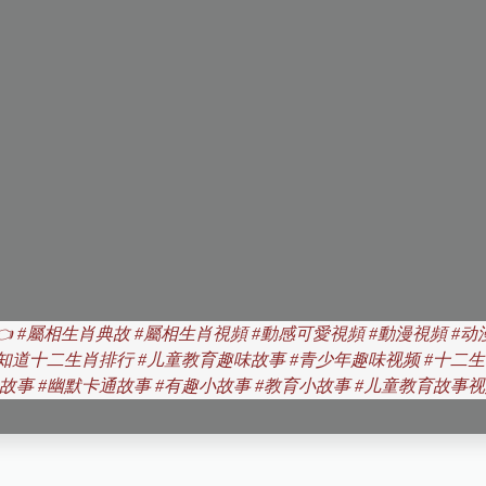
👈
#屬相生肖典故 #屬相生肖視頻 #動感可愛視頻 #動漫視頻 #动
想知道十二生肖排行 #儿童教育趣味故事 #青少年趣味视频 #十二生
故事 #幽默卡通故事 #有趣小故事 #教育小故事 #儿童教育故事