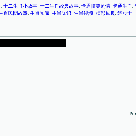
故
, 
十二生肖小故事
, 
十二生肖经典故事
, 
卡通搞笑剧情
, 
卡通生肖
, 
生肖民間故事
, 
生肖知識
, 
生肖知识
, 
生肖视频
, 
精彩逗趣
, 
經典十
Pr