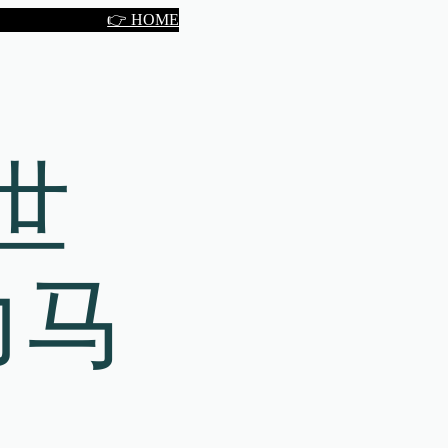
👉 HOME
世
力马