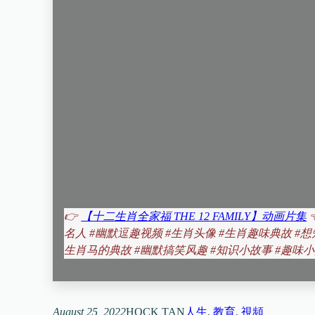
👉
【十二生肖全家福 THE 12 FAMILY】动画片集
名人 #幽默逗趣视频 #生肖头像 #生肖趣味典故 #
生肖马的典故 #幽默搞笑风趣 #知识小故事 #趣味小
August 25, 2022
HOCK TAN
人生
, 
教育
, 
視頻