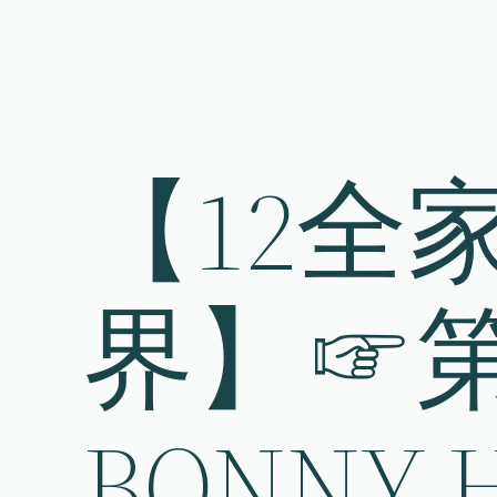
Skip
to
content
【12全
界】☞
BONNY 