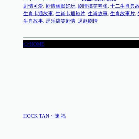
剧情可爱
, 
剧情幽默好玩
, 
剧情搞笑夸张
, 
十二生肖典
生肖卡通故事
, 
生肖卡通短片
, 
生肖故事
, 
生肖故事片
, 
生肖故事
, 
逗乐搞笑剧情
, 
逗趣剧情
👉HOME
HOCK TAN ~ 陳 福