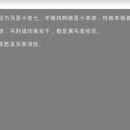
，活力马是小老七，羊猴鸡狗猪是小弟弟，性格本领
勃朗，马到成功靠实干，都是属马老祖宗。
现喜怒哀乐靠演技。