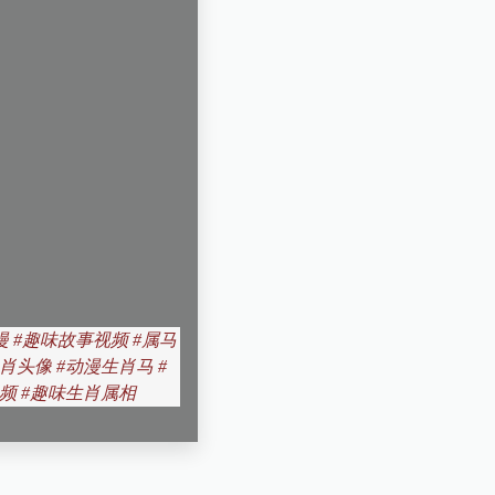
漫 #趣味故事视频 #属马
肖头像 #动漫生肖马 #
视频 #趣味生肖属相