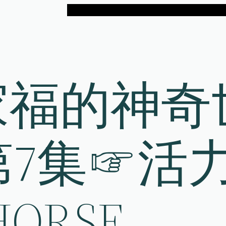
家福的神奇
第7集☞活
HORSE